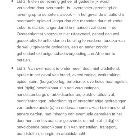
Lid 2: Indien de levering geheel of gedeeltelijk wordt
verhinderd door overmacht, is Leverancier gerechtigd de
levering op te schorten, alsook – in het geval de situatie die
overmacht oplevert langer dan drie maanden duurt of zodra
zeker is dat die langer dan drie maanden zal duren – de
Overeenkomst voorzover niet uitgevoerd, geheel dan wel
gedeeltelijk te ontbinden en betaling te vorderen terzake van
de wel uitgevoerde gedeelten, een en ander zonder
gehoudenheid enige schadevergoeding aan Afnemer te
betalen.
Lid 3: Van overmacht is onder meer, doch niet uitsluitend,
sprake in het geval van brand, overstroming, werkstaking,
epidemieën, (burger)oorlog, terrorisme, overheidsmaatregelen,
niet (tijdig) beschikbaar zijn van vergunningen,
handelsembargo’s, arbeidsonlusten, elektriciteitsuitval,
bedrijfsstoringen, tekortkoming of onrechtmatige gedragingen
van toeleverancier(s) en onderaannemers van Leverancier of
andere derden, met inbegrip van eventuele gebreken in het
door hen aan Leverancier geleverde, en het niet (tijdig) of
onvoldoende beschikbaar zijn van materialen, transport,
brandstoffen, energie en arbeidskracht.