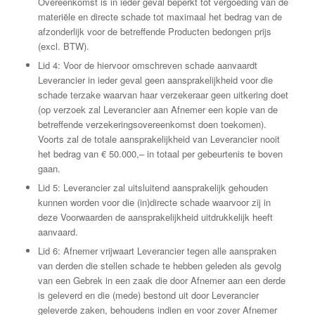
Overeenkomst is in ieder geval beperkt tot vergoeding van de
materiële en directe schade tot maximaal het bedrag van de
afzonderlijk voor de betreffende Producten bedongen prijs
(excl. BTW).
Lid 4: Voor de hiervoor omschreven schade aanvaardt
Leverancier in ieder geval geen aansprakelijkheid voor die
schade terzake waarvan haar verzekeraar geen uitkering doet
(op verzoek zal Leverancier aan Afnemer een kopie van de
betreffende verzekeringsovereenkomst doen toekomen).
Voorts zal de totale aansprakelijkheid van Leverancier nooit
het bedrag van € 50.000,– in totaal per gebeurtenis te boven
gaan.
Lid 5: Leverancier zal uitsluitend aansprakelijk gehouden
kunnen worden voor die (in)directe schade waarvoor zij in
deze Voorwaarden de aansprakelijkheid uitdrukkelijk heeft
aanvaard.
Lid 6: Afnemer vrijwaart Leverancier tegen alle aanspraken
van derden die stellen schade te hebben geleden als gevolg
van een Gebrek in een zaak die door Afnemer aan een derde
is geleverd en die (mede) bestond uit door Leverancier
geleverde zaken, behoudens indien en voor zover Afnemer