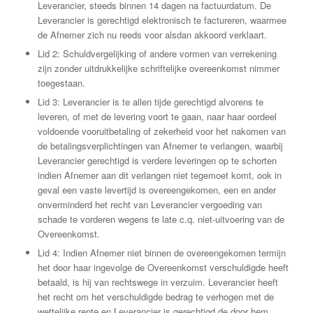
Leverancier, steeds binnen 14 dagen na factuurdatum. De
Leverancier is gerechtigd elektronisch te factureren, waarmee
de Afnemer zich nu reeds voor alsdan akkoord verklaart.
Lid 2: Schuldvergelijking of andere vormen van verrekening
zijn zonder uitdrukkelijke schriftelijke overeenkomst nimmer
toegestaan.
Lid 3: Leverancier is te allen tijde gerechtigd alvorens te
leveren, of met de levering voort te gaan, naar haar oordeel
voldoende vooruitbetaling of zekerheid voor het nakomen van
de betalingsverplichtingen van Afnemer te verlangen, waarbij
Leverancier gerechtigd is verdere leveringen op te schorten
indien Afnemer aan dit verlangen niet tegemoet komt, ook in
geval een vaste levertijd is overeengekomen, een en ander
onverminderd het recht van Leverancier vergoeding van
schade te vorderen wegens te late c.q. niet-uitvoering van de
Overeenkomst.
Lid 4: Indien Afnemer niet binnen de overeengekomen termijn
het door haar ingevolge de Overeenkomst verschuldigde heeft
betaald, is hij van rechtswege in verzuim. Leverancier heeft
het recht om het verschuldigde bedrag te verhogen met de
wettelijke rente en Leverancier is gerechtigd de door hem