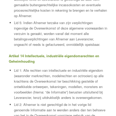
gemaakte buitengerechtelijke incassokosten en eventuele
procesrechtelijke kosten in rekening te brengen en te verhalen
op Afnemer.
Lid 5: Indien Afnemer terzake van zijn verplichtingen
ingevolge de Overeenkomst of deze algemene voorwaarden in
verzuim is geraakt, worden vanaf dat moment alle
betalingsverplichtingen van Afnemer aan Leverancier,
ongeacht of reeds is gefactureerd, onmiddellijk opeisbaar.
Artikel 14 Intellectuele, industriële eigendomsrechten en
Geheimhouding
Lid 1: Alle rechten van intellectuele en industriële eigendom
(waaronder merkrechten, modelrechten en octrooien) op alle
krachtens de Overeenkomst ter beschikking gestelde of
ontwikkelde ontwerpen, tekeningen, modellen, monsters en
voorbeelden (hierna: “de Informatie”) berusten uitsluitend bij
Leverancier, tenzij uitdrukkelijk anders is overeengekomen.
Lid 2: Afnemer is niet gerechtigd de in het vorige lid
genoemde Informatie aan te wenden anders dan ten behoeve
van het in de Overeenkomst voorziene gebruik van de